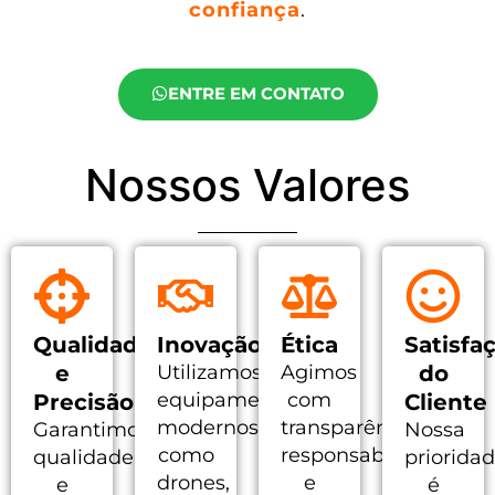
confiança
.
ENTRE EM CONTATO
Nossos Valores
Qualidade
Inovação
Ética
Satisfa
e
Utilizamos
Agimos
do
equipamentos
com
Precisão
Cliente
modernos,
transparência,
Garantimos
Nossa
como
responsabilidade
qualidade
priorida
drones,
e
e
é