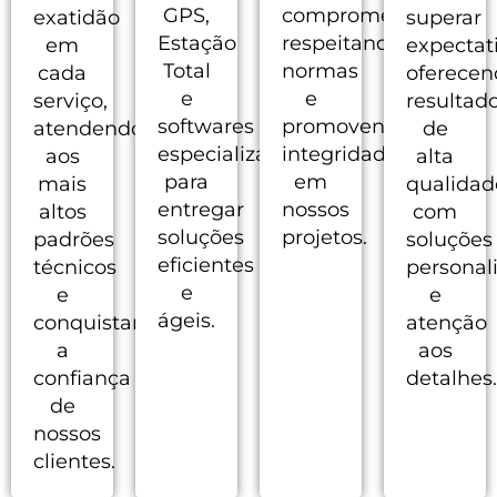
GPS,
comprometimento,
exatidão
superar
Estação
respeitando
em
expectati
Total
normas
cada
oferecen
e
e
serviço,
resultad
softwares
promovendo
atendendo
de
especializados,
integridade
aos
alta
para
em
mais
qualidad
entregar
nossos
altos
com
soluções
projetos.
padrões
soluções
eficientes
técnicos
personal
e
e
e
ágeis.
conquistando
atenção
a
aos
confiança
detalhes.
de
nossos
clientes.