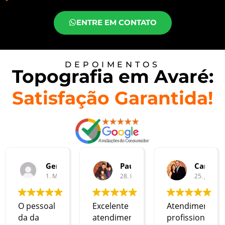
ENTRE EM CONTATO
DEPOIMENTOS
Topografia em Avaré:
Satisfação Garantida!
Geraldo Corretor
Paulo Henrique
Carolin
1. Março, 2025.
28. Fevereiro, 2025.
25. Janeiro
O pessoal
Excelente
Atendimento
da da
atendimento,
profissional,