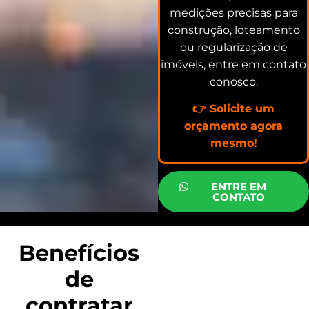
medições precisas para
construção, loteamento
ou regularização de
imóveis, entre em contato
conosco.
👉 Solicite um
orçamento agora
mesmo!
ENTRE EM
CONTATO
Benefícios
de
contratar