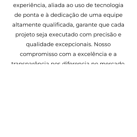
experiência, aliada ao uso de tecnologia
de ponta e à dedicação de uma equipe
altamente qualificada, garante que cada
projeto seja executado com precisão e
qualidade excepcionais. Nosso
compromisso com a excelência e a
transparência nos diferencia no mercado,
oferecendo resultados confiáveis e
soluções personalizadas para atender às
necessidades dos nossos clientes.
Quais são os serviços de Topografia em
Avaré oferecidos pela GeoMappa
Topografia?