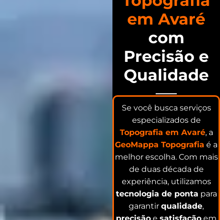
Topografia
em Avaré
com
Precisão e
Qualidade
Se você busca serviços
especializados de
Topografia em Avaré
, a
GeoMappa Topografia
é a
melhor escolha. Com mais
de duas década de
experiência, utilizamos
tecnologia de ponta
para
garantir
qualidade
,
precisão
e
satisfação
em