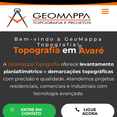
Bem-vindo à GeoMappa
Topografia!
Topografia
em
Avaré
A
GeoMappa Topografia
oferece
levantamento
planialtimétrico
e
demarcações topográficas
com precisão e qualidade. Atendemos projetos
residenciais, comerciais e industriais com
tecnologia avançada.
ENTRE EM
LIGUE
CONTATO
AGORA